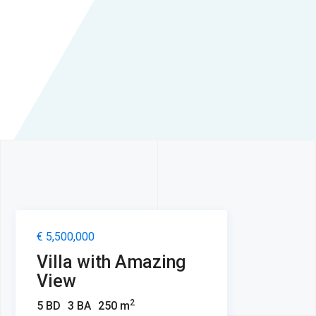
€ 5,500,000
Villa with Amazing
View
2
5 BD
3 BA
250 m